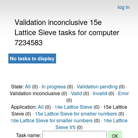
log in
Validation inconclusive 15e
Lattice Sieve tasks for computer
7234583
No tasks to display
State:
All
(0) ·
In progress
(0) ·
Validation pending
(0) ·
Validation inconclusive (0) ·
Valid
(0) ·
Invalid
(0) ·
Error
(0)
Application:
All
(0) ·
14e Lattice Sieve
(0) · 15e Lattice
Sieve (0) ·
15e Lattice Sieve for smaller numbers
(0) ·
16e Lattice Sieve for smaller numbers
(0) ·
16e Lattice
Sieve V5
(0)
Task name: