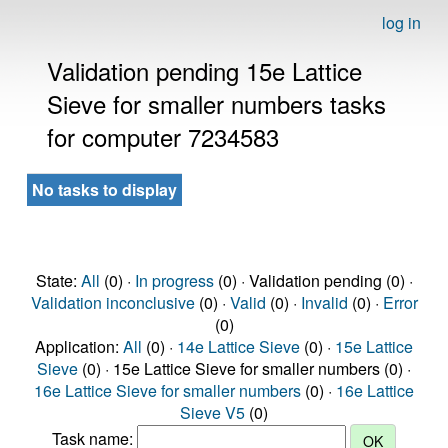
log in
Validation pending 15e Lattice
Sieve for smaller numbers tasks
for computer 7234583
No tasks to display
State:
All
(0) ·
In progress
(0) · Validation pending (0) ·
Validation inconclusive
(0) ·
Valid
(0) ·
Invalid
(0) ·
Error
(0)
Application:
All
(0) ·
14e Lattice Sieve
(0) ·
15e Lattice
Sieve
(0) · 15e Lattice Sieve for smaller numbers (0) ·
16e Lattice Sieve for smaller numbers
(0) ·
16e Lattice
Sieve V5
(0)
Task name: