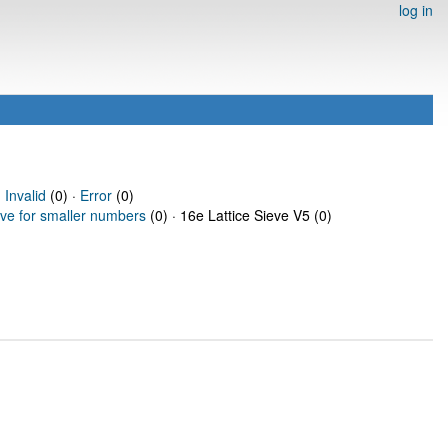
log in
·
Invalid
(0) ·
Error
(0)
eve for smaller numbers
(0) · 16e Lattice Sieve V5 (0)