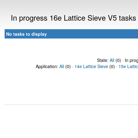
In progress 16e Lattice Sieve V5 task
No tasks to display
State:
All
(0) · In pro
Application:
All
(0) ·
14e Lattice Sieve
(0) ·
15e Latti