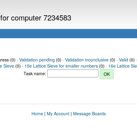
s for computer 7234583
gress (0) ·
Validation pending
(0) ·
Validation inconclusive
(0) ·
Valid
(0) 
ce Sieve
(0) ·
15e Lattice Sieve for smaller numbers
(0) ·
16e Lattice Si
Task name:
Home
|
My Account
|
Message Boards