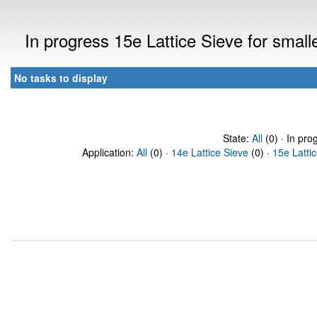
In progress 15e Lattice Sieve for sma
No tasks to display
State:
All
(0) · In pro
Application:
All
(0) ·
14e Lattice Sieve
(0) ·
15e Latti