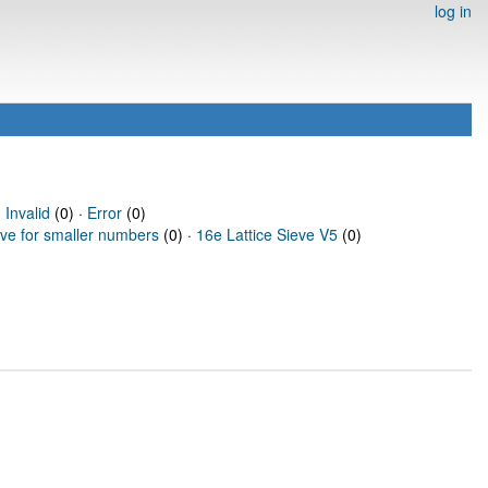
log in
·
Invalid
(0) ·
Error
(0)
eve for smaller numbers
(0) ·
16e Lattice Sieve V5
(0)