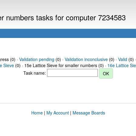
ller numbers tasks for computer 7234583
gress (0) ·
Validation pending
(0) ·
Validation inconclusive
(0) ·
Valid
(0) 
ce Sieve
(0) · 15e Lattice Sieve for smaller numbers (0) ·
16e Lattice Si
Task name:
Home
|
My Account
|
Message Boards