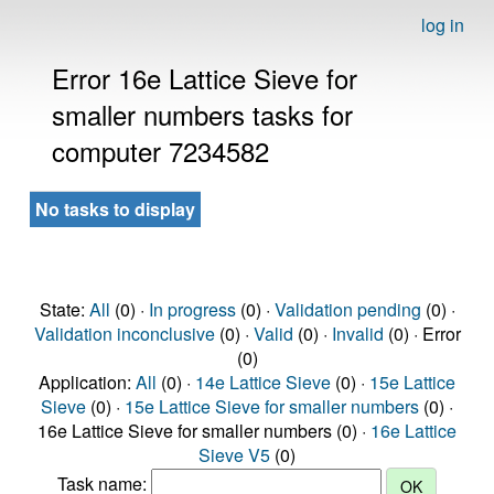
log in
Error 16e Lattice Sieve for
smaller numbers tasks for
computer 7234582
No tasks to display
State:
All
(0) ·
In progress
(0) ·
Validation pending
(0) ·
Validation inconclusive
(0) ·
Valid
(0) ·
Invalid
(0) · Error
(0)
Application:
All
(0) ·
14e Lattice Sieve
(0) ·
15e Lattice
Sieve
(0) ·
15e Lattice Sieve for smaller numbers
(0) ·
16e Lattice Sieve for smaller numbers (0) ·
16e Lattice
Sieve V5
(0)
Task name: