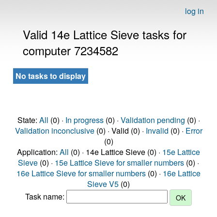
log in
Valid 14e Lattice Sieve tasks for
computer 7234582
No tasks to display
State:
All
(0) ·
In progress
(0) ·
Validation pending
(0) ·
Validation inconclusive
(0) · Valid (0) ·
Invalid
(0) ·
Error
(0)
Application:
All
(0) · 14e Lattice Sieve (0) ·
15e Lattice
Sieve
(0) ·
15e Lattice Sieve for smaller numbers
(0) ·
16e Lattice Sieve for smaller numbers
(0) ·
16e Lattice
Sieve V5
(0)
Task name: