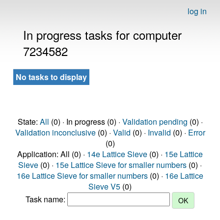
log in
In progress tasks for computer
7234582
No tasks to display
State:
All
(0) · In progress (0) ·
Validation pending
(0) ·
Validation inconclusive
(0) ·
Valid
(0) ·
Invalid
(0) ·
Error
(0)
Application: All (0) ·
14e Lattice Sieve
(0) ·
15e Lattice
Sieve
(0) ·
15e Lattice Sieve for smaller numbers
(0) ·
16e Lattice Sieve for smaller numbers
(0) ·
16e Lattice
Sieve V5
(0)
Task name: