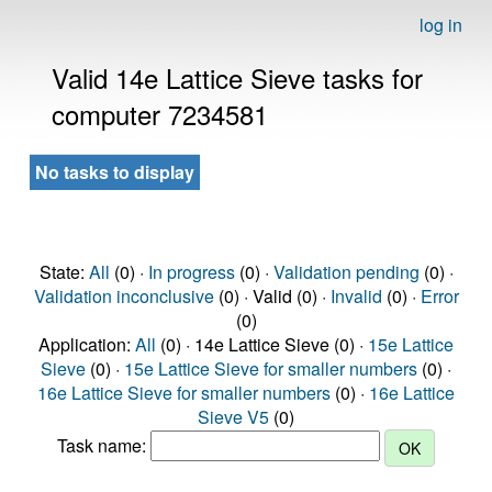
log in
Valid 14e Lattice Sieve tasks for
computer 7234581
No tasks to display
State:
All
(0) ·
In progress
(0) ·
Validation pending
(0) ·
Validation inconclusive
(0) · Valid (0) ·
Invalid
(0) ·
Error
(0)
Application:
All
(0) · 14e Lattice Sieve (0) ·
15e Lattice
Sieve
(0) ·
15e Lattice Sieve for smaller numbers
(0) ·
16e Lattice Sieve for smaller numbers
(0) ·
16e Lattice
Sieve V5
(0)
Task name: