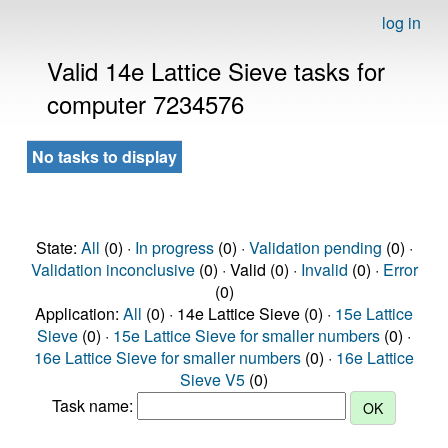
log in
Valid 14e Lattice Sieve tasks for
computer 7234576
No tasks to display
State:
All
(0) ·
In progress
(0) ·
Validation pending
(0) ·
Validation inconclusive
(0) · Valid (0) ·
Invalid
(0) ·
Error
(0)
Application:
All
(0) · 14e Lattice Sieve (0) ·
15e Lattice
Sieve
(0) ·
15e Lattice Sieve for smaller numbers
(0) ·
16e Lattice Sieve for smaller numbers
(0) ·
16e Lattice
Sieve V5
(0)
Task name: