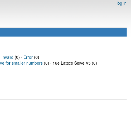
log in
·
Invalid
(0) ·
Error
(0)
eve for smaller numbers
(0) · 16e Lattice Sieve V5 (0)