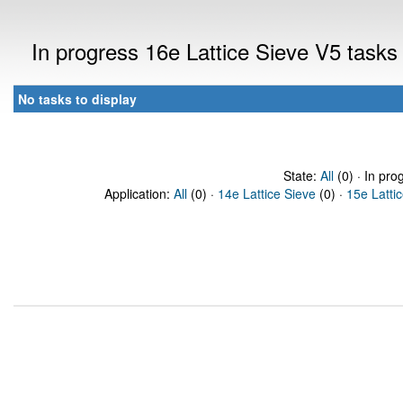
In progress 16e Lattice Sieve V5 task
No tasks to display
State:
All
(0) · In pro
Application:
All
(0) ·
14e Lattice Sieve
(0) ·
15e Latti