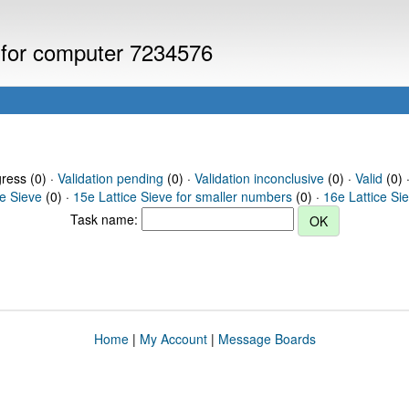
s for computer 7234576
gress (0) ·
Validation pending
(0) ·
Validation inconclusive
(0) ·
Valid
(0) 
ce Sieve
(0) ·
15e Lattice Sieve for smaller numbers
(0) ·
16e Lattice Si
Task name:
Home
|
My Account
|
Message Boards