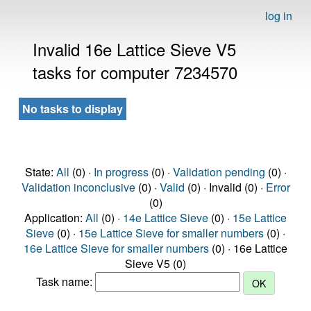
log in
Invalid 16e Lattice Sieve V5
tasks for computer 7234570
No tasks to display
State:
All
(0) ·
In progress
(0) ·
Validation pending
(0) ·
Validation inconclusive
(0) ·
Valid
(0) · Invalid (0) ·
Error
(0)
Application:
All
(0) ·
14e Lattice Sieve
(0) ·
15e Lattice
Sieve
(0) ·
15e Lattice Sieve for smaller numbers
(0) ·
16e Lattice Sieve for smaller numbers
(0) · 16e Lattice
Sieve V5 (0)
Task name: