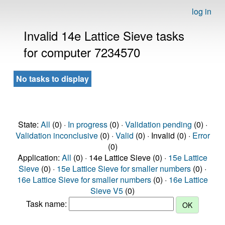
log in
Invalid 14e Lattice Sieve tasks
for computer 7234570
No tasks to display
State:
All
(0) ·
In progress
(0) ·
Validation pending
(0) ·
Validation inconclusive
(0) ·
Valid
(0) · Invalid (0) ·
Error
(0)
Application:
All
(0) · 14e Lattice Sieve (0) ·
15e Lattice
Sieve
(0) ·
15e Lattice Sieve for smaller numbers
(0) ·
16e Lattice Sieve for smaller numbers
(0) ·
16e Lattice
Sieve V5
(0)
Task name: