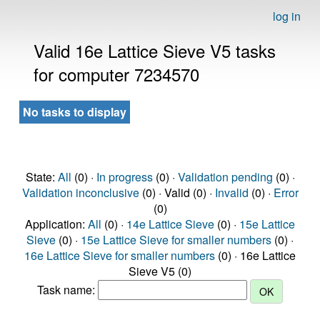
log in
Valid 16e Lattice Sieve V5 tasks
for computer 7234570
No tasks to display
State:
All
(0) ·
In progress
(0) ·
Validation pending
(0) ·
Validation inconclusive
(0) · Valid (0) ·
Invalid
(0) ·
Error
(0)
Application:
All
(0) ·
14e Lattice Sieve
(0) ·
15e Lattice
Sieve
(0) ·
15e Lattice Sieve for smaller numbers
(0) ·
16e Lattice Sieve for smaller numbers
(0) · 16e Lattice
Sieve V5 (0)
Task name: