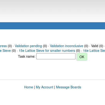
gress
(0) ·
Validation pending
(0) ·
Validation inconclusive
(0) · Valid (0) 
ce Sieve
(0) ·
15e Lattice Sieve for smaller numbers
(0) ·
16e Lattice Si
Task name:
Home
|
My Account
|
Message Boards