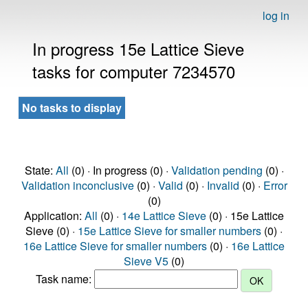
log in
In progress 15e Lattice Sieve
tasks for computer 7234570
No tasks to display
State:
All
(0) · In progress (0) ·
Validation pending
(0) ·
Validation inconclusive
(0) ·
Valid
(0) ·
Invalid
(0) ·
Error
(0)
Application:
All
(0) ·
14e Lattice Sieve
(0) · 15e Lattice
Sieve (0) ·
15e Lattice Sieve for smaller numbers
(0) ·
16e Lattice Sieve for smaller numbers
(0) ·
16e Lattice
Sieve V5
(0)
Task name: