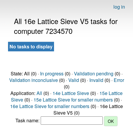
log in
All 16e Lattice Sieve V5 tasks for
computer 7234570
No tasks to display
State: All (0) ·
In progress
(0) ·
Validation pending
(0) ·
Validation inconclusive
(0) ·
Valid
(0) ·
Invalid
(0) ·
Error
(0)
Application:
All
(0) ·
14e Lattice Sieve
(0) ·
15e Lattice
Sieve
(0) ·
15e Lattice Sieve for smaller numbers
(0) ·
16e Lattice Sieve for smaller numbers
(0) · 16e Lattice
Sieve V5 (0)
Task name: