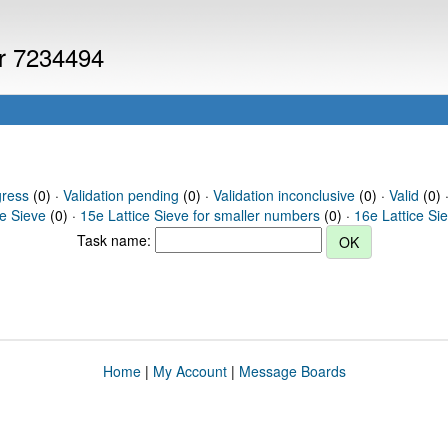
er 7234494
gress
(0) ·
Validation pending
(0) ·
Validation inconclusive
(0) ·
Valid
(0) 
ce Sieve
(0) ·
15e Lattice Sieve for smaller numbers
(0) ·
16e Lattice Si
Task name:
Home
|
My Account
|
Message Boards