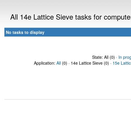
All 14e Lattice Sieve tasks for comput
No tasks to display
State: All (0) ·
In pro
Application:
All
(0) · 14e Lattice Sieve (0) ·
15e Latti