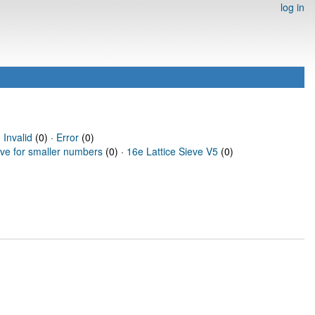
log in
·
Invalid
(0) ·
Error
(0)
eve for smaller numbers
(0) ·
16e Lattice Sieve V5
(0)