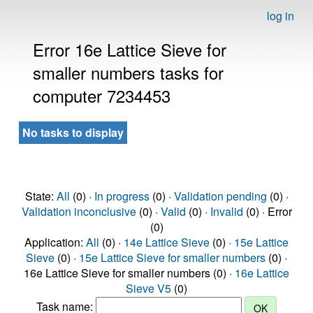
log in
Error 16e Lattice Sieve for
smaller numbers tasks for
computer 7234453
No tasks to display
State:
All
(0) ·
In progress
(0) ·
Validation pending
(0) ·
Validation inconclusive
(0) ·
Valid
(0) ·
Invalid
(0) · Error
(0)
Application:
All
(0) ·
14e Lattice Sieve
(0) ·
15e Lattice
Sieve
(0) ·
15e Lattice Sieve for smaller numbers
(0) ·
16e Lattice Sieve for smaller numbers (0) ·
16e Lattice
Sieve V5
(0)
Task name: