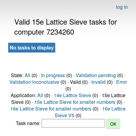
log in
Valid 15e Lattice Sieve tasks for
computer 7234260
No tasks to display
State:
All
(0) ·
In progress
(0) ·
Validation pending
(0) ·
Validation inconclusive
(0) · Valid (0) ·
Invalid
(0) ·
Error
(0)
Application:
All
(0) ·
14e Lattice Sieve
(0) · 15e Lattice
Sieve (0) ·
15e Lattice Sieve for smaller numbers
(0) ·
16e Lattice Sieve for smaller numbers
(0) ·
16e Lattice
Sieve V5
(0)
Task name: