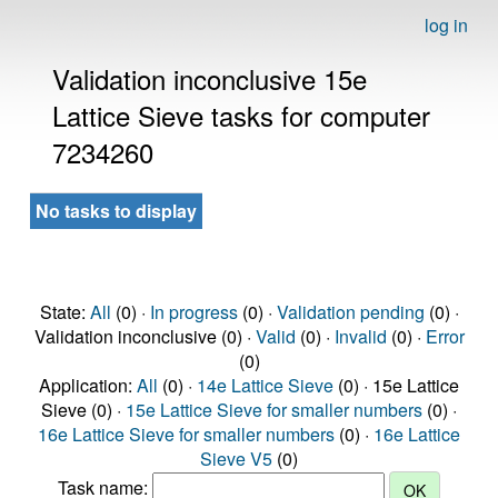
log in
Validation inconclusive 15e
Lattice Sieve tasks for computer
7234260
No tasks to display
State:
All
(0) ·
In progress
(0) ·
Validation pending
(0) ·
Validation inconclusive (0) ·
Valid
(0) ·
Invalid
(0) ·
Error
(0)
Application:
All
(0) ·
14e Lattice Sieve
(0) · 15e Lattice
Sieve (0) ·
15e Lattice Sieve for smaller numbers
(0) ·
16e Lattice Sieve for smaller numbers
(0) ·
16e Lattice
Sieve V5
(0)
Task name: