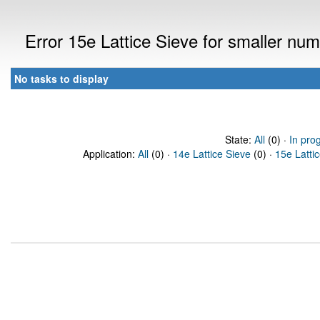
Error 15e Lattice Sieve for smaller n
No tasks to display
State:
All
(0) ·
In pro
Application:
All
(0) ·
14e Lattice Sieve
(0) ·
15e Latti