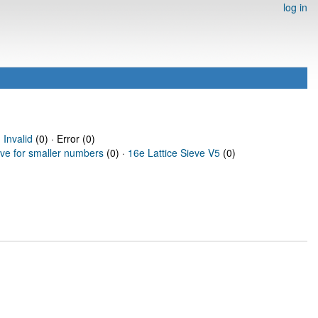
log in
·
Invalid
(0) · Error (0)
eve for smaller numbers
(0) ·
16e Lattice Sieve V5
(0)