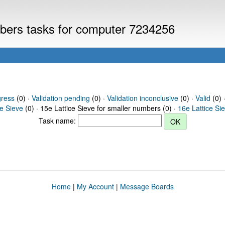
umbers tasks for computer 7234256
gress
(0) ·
Validation pending
(0) ·
Validation inconclusive
(0) ·
Valid
(0) 
ce Sieve
(0) · 15e Lattice Sieve for smaller numbers (0) ·
16e Lattice Si
Task name:
Home
|
My Account
|
Message Boards