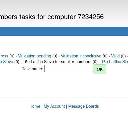
numbers tasks for computer 7234256
gress
(0) ·
Validation pending
(0) ·
Validation inconclusive
(0) ·
Valid
(0) ·
ce Sieve
(0) · 15e Lattice Sieve for smaller numbers (0) ·
16e Lattice Si
Task name:
Home
|
My Account
|
Message Boards