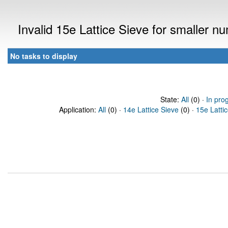
Invalid 15e Lattice Sieve for smaller 
No tasks to display
State:
All
(0) ·
In pro
Application:
All
(0) ·
14e Lattice Sieve
(0) ·
15e Latti