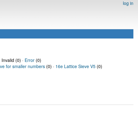
log in
 Invalid (0) ·
Error
(0)
eve for smaller numbers
(0) ·
16e Lattice Sieve V5
(0)