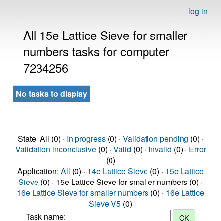
log in
All 15e Lattice Sieve for smaller
numbers tasks for computer
7234256
No tasks to display
State: All (0) ·
In progress
(0) ·
Validation pending
(0) ·
Validation inconclusive
(0) ·
Valid
(0) ·
Invalid
(0) ·
Error
(0)
Application:
All
(0) ·
14e Lattice Sieve
(0) ·
15e Lattice
Sieve
(0) · 15e Lattice Sieve for smaller numbers (0) ·
16e Lattice Sieve for smaller numbers
(0) ·
16e Lattice
Sieve V5
(0)
Task name: