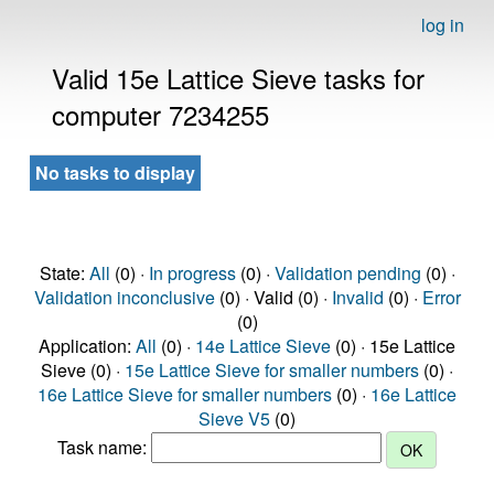
log in
Valid 15e Lattice Sieve tasks for
computer 7234255
No tasks to display
State:
All
(0) ·
In progress
(0) ·
Validation pending
(0) ·
Validation inconclusive
(0) · Valid (0) ·
Invalid
(0) ·
Error
(0)
Application:
All
(0) ·
14e Lattice Sieve
(0) · 15e Lattice
Sieve (0) ·
15e Lattice Sieve for smaller numbers
(0) ·
16e Lattice Sieve for smaller numbers
(0) ·
16e Lattice
Sieve V5
(0)
Task name: