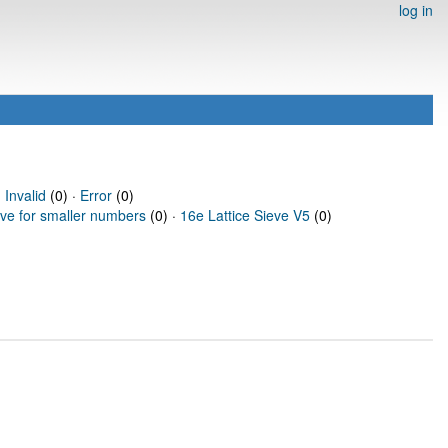
log in
·
Invalid
(0) ·
Error
(0)
eve for smaller numbers
(0) ·
16e Lattice Sieve V5
(0)