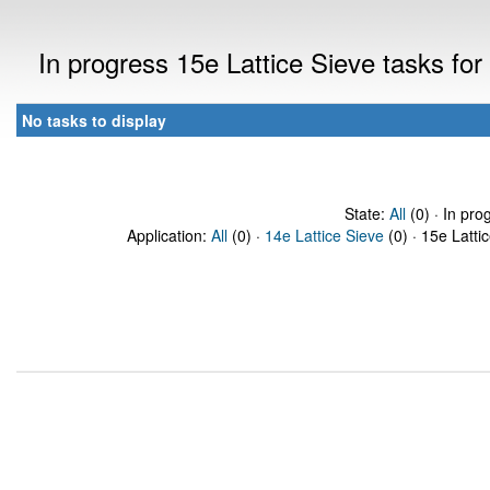
In progress 15e Lattice Sieve tasks f
No tasks to display
State:
All
(0) · In pro
Application:
All
(0) ·
14e Lattice Sieve
(0) · 15e Latti