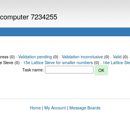
or computer 7234255
gress (0) ·
Validation pending
(0) ·
Validation inconclusive
(0) ·
Valid
(0) 
ce Sieve (0) ·
15e Lattice Sieve for smaller numbers
(0) ·
16e Lattice Si
Task name:
Home
|
My Account
|
Message Boards