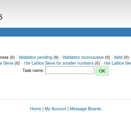
5
gress (0) ·
Validation pending
(0) ·
Validation inconclusive
(0) ·
Valid
(0) 
ce Sieve
(0) ·
15e Lattice Sieve for smaller numbers
(0) ·
16e Lattice Si
Task name:
Home
|
My Account
|
Message Boards