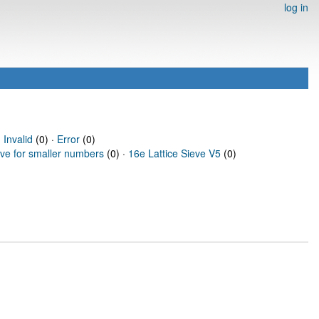
log in
·
Invalid
(0) ·
Error
(0)
eve for smaller numbers
(0) ·
16e Lattice Sieve V5
(0)