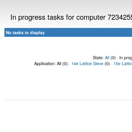
In progress tasks for computer 723425
No tasks to display
State:
All
(0) · In pro
Application: All (0) ·
14e Lattice Sieve
(0) ·
15e Latti