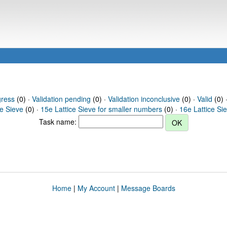
gress
(0) ·
Validation pending
(0) ·
Validation inconclusive
(0) ·
Valid
(0) 
ce Sieve
(0) ·
15e Lattice Sieve for smaller numbers
(0) ·
16e Lattice Si
Task name:
Home
|
My Account
|
Message Boards