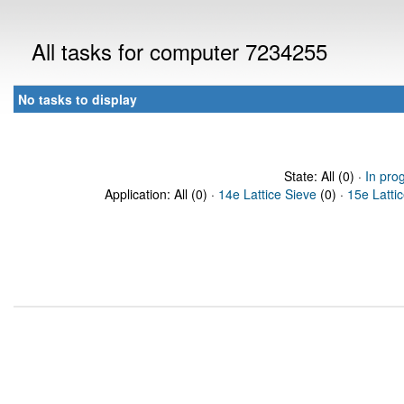
All tasks for computer 7234255
No tasks to display
State: All (0) ·
In pro
Application: All (0) ·
14e Lattice Sieve
(0) ·
15e Latti