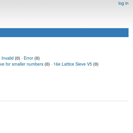
log in
·
Invalid
(0) ·
Error
(0)
eve for smaller numbers
(0) ·
16e Lattice Sieve V5
(0)