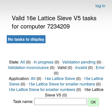
log in
Valid 16e Lattice Sieve V5 tasks
for computer 7234209
No tasks to display
State:
All
(0) ·
In progress
(0) ·
Validation pending
(0) ·
Validation inconclusive
(0) · Valid (0) ·
Invalid
(0) ·
Error
(0)
Application:
All
(0) ·
14e Lattice Sieve
(0) ·
15e Lattice
Sieve
(0) ·
15e Lattice Sieve for smaller numbers
(0) ·
16e Lattice Sieve for smaller numbers
(0) · 16e Lattice
Sieve V5 (0)
Task name: