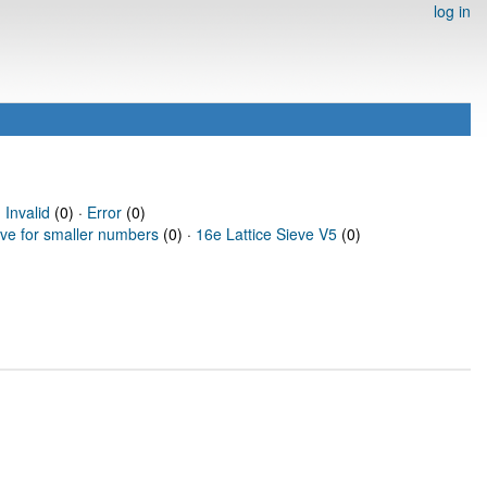
log in
·
Invalid
(0) ·
Error
(0)
eve for smaller numbers
(0) ·
16e Lattice Sieve V5
(0)