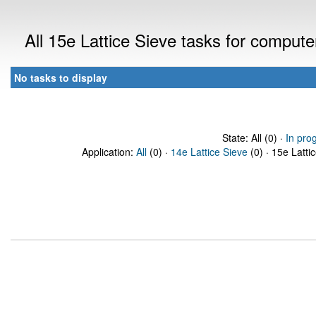
All 15e Lattice Sieve tasks for comput
No tasks to display
State: All (0) ·
In pro
Application:
All
(0) ·
14e Lattice Sieve
(0) · 15e Latti