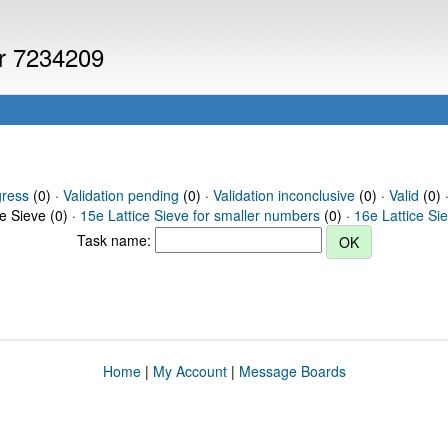
er 7234209
gress
(0) ·
Validation pending
(0) ·
Validation inconclusive
(0) ·
Valid
(0) 
ce Sieve (0) ·
15e Lattice Sieve for smaller numbers
(0) ·
16e Lattice Si
Task name:
Home
|
My Account
|
Message Boards