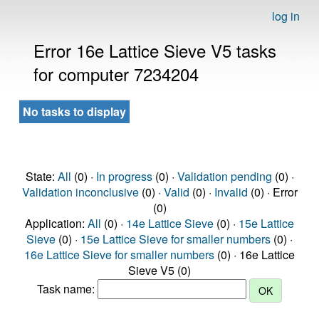
log in
Error 16e Lattice Sieve V5 tasks
for computer 7234204
No tasks to display
State:
All
(0) ·
In progress
(0) ·
Validation pending
(0) ·
Validation inconclusive
(0) ·
Valid
(0) ·
Invalid
(0) · Error
(0)
Application:
All
(0) ·
14e Lattice Sieve
(0) ·
15e Lattice
Sieve
(0) ·
15e Lattice Sieve for smaller numbers
(0) ·
16e Lattice Sieve for smaller numbers
(0) · 16e Lattice
Sieve V5 (0)
Task name: