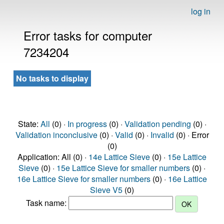
log in
Error tasks for computer
7234204
No tasks to display
State:
All
(0) ·
In progress
(0) ·
Validation pending
(0) ·
Validation inconclusive
(0) ·
Valid
(0) ·
Invalid
(0) · Error
(0)
Application: All (0) ·
14e Lattice Sieve
(0) ·
15e Lattice
Sieve
(0) ·
15e Lattice Sieve for smaller numbers
(0) ·
16e Lattice Sieve for smaller numbers
(0) ·
16e Lattice
Sieve V5
(0)
Task name: