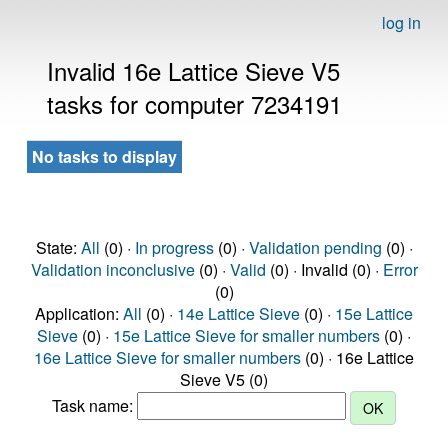
log in
Invalid 16e Lattice Sieve V5
tasks for computer 7234191
No tasks to display
State:
All
(0) ·
In progress
(0) ·
Validation pending
(0) ·
Validation inconclusive
(0) ·
Valid
(0) · Invalid (0) ·
Error
(0)
Application:
All
(0) ·
14e Lattice Sieve
(0) ·
15e Lattice
Sieve
(0) ·
15e Lattice Sieve for smaller numbers
(0) ·
16e Lattice Sieve for smaller numbers
(0) · 16e Lattice
Sieve V5 (0)
Task name: