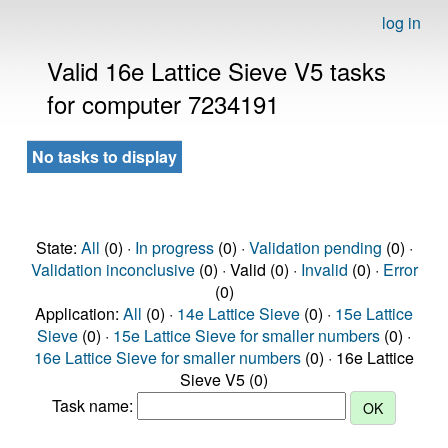
log in
Valid 16e Lattice Sieve V5 tasks
for computer 7234191
No tasks to display
State:
All
(0) ·
In progress
(0) ·
Validation pending
(0) ·
Validation inconclusive
(0) · Valid (0) ·
Invalid
(0) ·
Error
(0)
Application:
All
(0) ·
14e Lattice Sieve
(0) ·
15e Lattice
Sieve
(0) ·
15e Lattice Sieve for smaller numbers
(0) ·
16e Lattice Sieve for smaller numbers
(0) · 16e Lattice
Sieve V5 (0)
Task name: