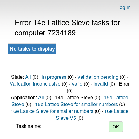
log in
Error 14e Lattice Sieve tasks for
computer 7234189
No tasks to display
State:
All
(0) ·
In progress
(0) ·
Validation pending
(0) ·
Validation inconclusive
(0) ·
Valid
(0) ·
Invalid
(0) · Error
(0)
Application:
All
(0) · 14e Lattice Sieve (0) ·
15e Lattice
Sieve
(0) ·
15e Lattice Sieve for smaller numbers
(0) ·
16e Lattice Sieve for smaller numbers
(0) ·
16e Lattice
Sieve V5
(0)
Task name: