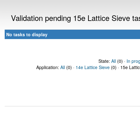
Validation pending 15e Lattice Sieve t
No tasks to display
State:
All
(0) ·
In pro
Application:
All
(0) ·
14e Lattice Sieve
(0) · 15e Latti