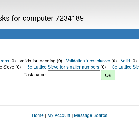
asks for computer 7234189
gress
(0) · Validation pending (0) ·
Validation inconclusive
(0) ·
Valid
(0) 
ce Sieve (0) ·
15e Lattice Sieve for smaller numbers
(0) ·
16e Lattice Si
Task name:
Home
|
My Account
|
Message Boards