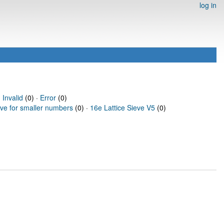
log in
·
Invalid
(0) ·
Error
(0)
eve for smaller numbers
(0) ·
16e Lattice Sieve V5
(0)