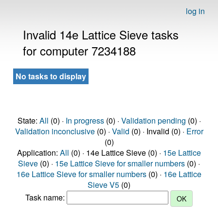
log in
Invalid 14e Lattice Sieve tasks
for computer 7234188
No tasks to display
State:
All
(0) ·
In progress
(0) ·
Validation pending
(0) ·
Validation inconclusive
(0) ·
Valid
(0) · Invalid (0) ·
Error
(0)
Application:
All
(0) · 14e Lattice Sieve (0) ·
15e Lattice
Sieve
(0) ·
15e Lattice Sieve for smaller numbers
(0) ·
16e Lattice Sieve for smaller numbers
(0) ·
16e Lattice
Sieve V5
(0)
Task name: