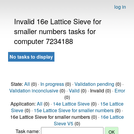
log in
Invalid 16e Lattice Sieve for
smaller numbers tasks for
computer 7234188
No tasks to display
State:
All
(0) ·
In progress
(0) ·
Validation pending
(0) ·
Validation inconclusive
(0) ·
Valid
(0) · Invalid (0) ·
Error
(0)
Application:
All
(0) ·
14e Lattice Sieve
(0) ·
15e Lattice
Sieve
(0) ·
15e Lattice Sieve for smaller numbers
(0) ·
16e Lattice Sieve for smaller numbers (0) ·
16e Lattice
Sieve V5
(0)
Task name: