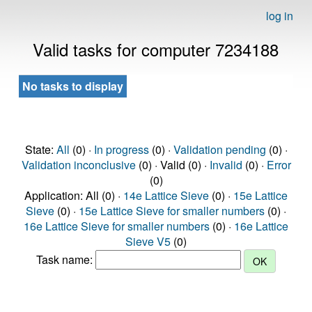
log in
Valid tasks for computer 7234188
No tasks to display
State:
All
(0) ·
In progress
(0) ·
Validation pending
(0) ·
Validation inconclusive
(0) · Valid (0) ·
Invalid
(0) ·
Error
(0)
Application: All (0) ·
14e Lattice Sieve
(0) ·
15e Lattice
Sieve
(0) ·
15e Lattice Sieve for smaller numbers
(0) ·
16e Lattice Sieve for smaller numbers
(0) ·
16e Lattice
Sieve V5
(0)
Task name: