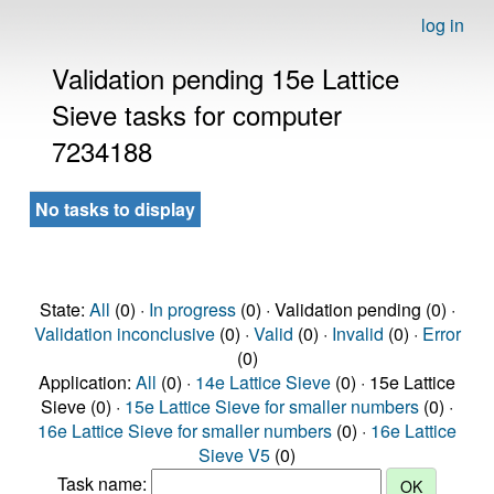
log in
Validation pending 15e Lattice
Sieve tasks for computer
7234188
No tasks to display
State:
All
(0) ·
In progress
(0) · Validation pending (0) ·
Validation inconclusive
(0) ·
Valid
(0) ·
Invalid
(0) ·
Error
(0)
Application:
All
(0) ·
14e Lattice Sieve
(0) · 15e Lattice
Sieve (0) ·
15e Lattice Sieve for smaller numbers
(0) ·
16e Lattice Sieve for smaller numbers
(0) ·
16e Lattice
Sieve V5
(0)
Task name: