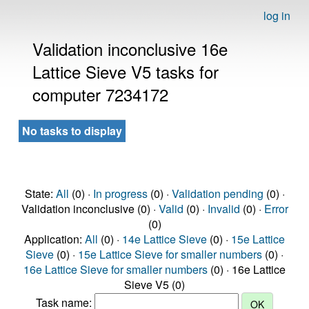
log in
Validation inconclusive 16e
Lattice Sieve V5 tasks for
computer 7234172
No tasks to display
State:
All
(0) ·
In progress
(0) ·
Validation pending
(0) ·
Validation inconclusive (0) ·
Valid
(0) ·
Invalid
(0) ·
Error
(0)
Application:
All
(0) ·
14e Lattice Sieve
(0) ·
15e Lattice
Sieve
(0) ·
15e Lattice Sieve for smaller numbers
(0) ·
16e Lattice Sieve for smaller numbers
(0) · 16e Lattice
Sieve V5 (0)
Task name: