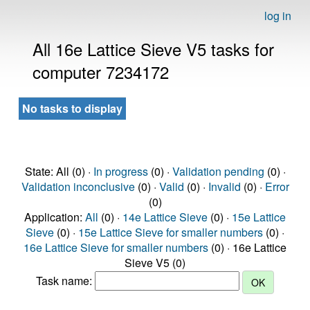
log in
All 16e Lattice Sieve V5 tasks for
computer 7234172
No tasks to display
State: All (0) ·
In progress
(0) ·
Validation pending
(0) ·
Validation inconclusive
(0) ·
Valid
(0) ·
Invalid
(0) ·
Error
(0)
Application:
All
(0) ·
14e Lattice Sieve
(0) ·
15e Lattice
Sieve
(0) ·
15e Lattice Sieve for smaller numbers
(0) ·
16e Lattice Sieve for smaller numbers
(0) · 16e Lattice
Sieve V5 (0)
Task name: