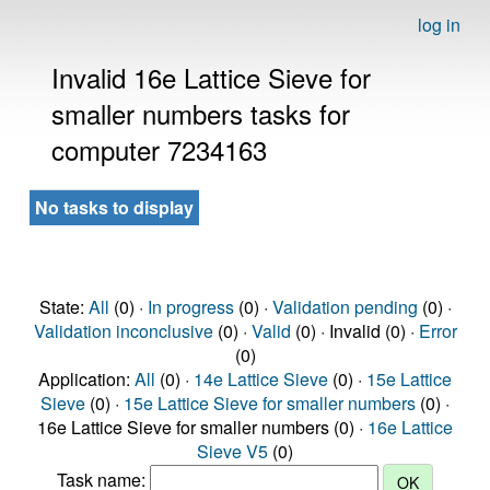
log in
Invalid 16e Lattice Sieve for
smaller numbers tasks for
computer 7234163
No tasks to display
State:
All
(0) ·
In progress
(0) ·
Validation pending
(0) ·
Validation inconclusive
(0) ·
Valid
(0) · Invalid (0) ·
Error
(0)
Application:
All
(0) ·
14e Lattice Sieve
(0) ·
15e Lattice
Sieve
(0) ·
15e Lattice Sieve for smaller numbers
(0) ·
16e Lattice Sieve for smaller numbers (0) ·
16e Lattice
Sieve V5
(0)
Task name: