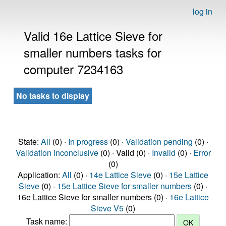
log in
Valid 16e Lattice Sieve for
smaller numbers tasks for
computer 7234163
No tasks to display
State:
All
(0) ·
In progress
(0) ·
Validation pending
(0) ·
Validation inconclusive
(0) · Valid (0) ·
Invalid
(0) ·
Error
(0)
Application:
All
(0) ·
14e Lattice Sieve
(0) ·
15e Lattice
Sieve
(0) ·
15e Lattice Sieve for smaller numbers
(0) ·
16e Lattice Sieve for smaller numbers (0) ·
16e Lattice
Sieve V5
(0)
Task name: