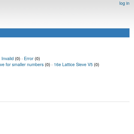
log in
·
Invalid
(0) ·
Error
(0)
eve for smaller numbers
(0) ·
16e Lattice Sieve V5
(0)