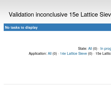
Validation inconclusive 15e Lattice Si
No tasks to display
State:
All
(0) ·
In pro
Application:
All
(0) ·
14e Lattice Sieve
(0) · 15e Latti