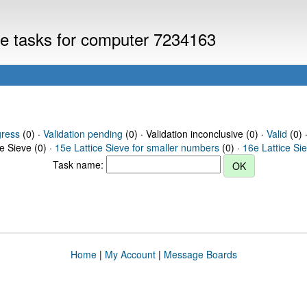
eve tasks for computer 7234163
gress
(0) ·
Validation pending
(0) · Validation inconclusive (0) ·
Valid
(0) 
ce Sieve (0) ·
15e Lattice Sieve for smaller numbers
(0) ·
16e Lattice Si
Task name:
Home
|
My Account
|
Message Boards