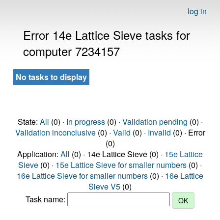
log in
Error 14e Lattice Sieve tasks for
computer 7234157
No tasks to display
State:
All
(0) ·
In progress
(0) ·
Validation pending
(0) ·
Validation inconclusive
(0) ·
Valid
(0) ·
Invalid
(0) · Error
(0)
Application:
All
(0) · 14e Lattice Sieve (0) ·
15e Lattice
Sieve
(0) ·
15e Lattice Sieve for smaller numbers
(0) ·
16e Lattice Sieve for smaller numbers
(0) ·
16e Lattice
Sieve V5
(0)
Task name: