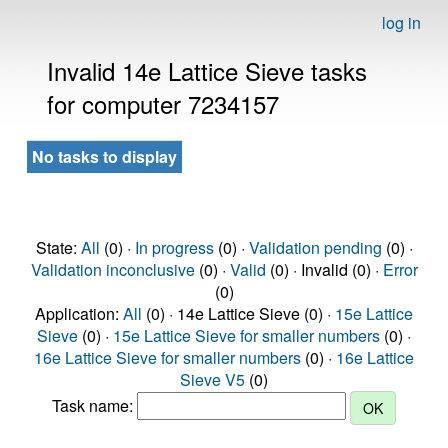
log in
Invalid 14e Lattice Sieve tasks
for computer 7234157
No tasks to display
State:
All
(0) ·
In progress
(0) ·
Validation pending
(0) ·
Validation inconclusive
(0) ·
Valid
(0) · Invalid (0) ·
Error
(0)
Application:
All
(0) · 14e Lattice Sieve (0) ·
15e Lattice
Sieve
(0) ·
15e Lattice Sieve for smaller numbers
(0) ·
16e Lattice Sieve for smaller numbers
(0) ·
16e Lattice
Sieve V5
(0)
Task name: