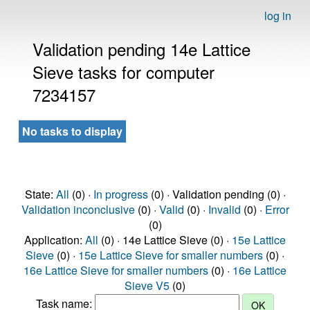
log in
Validation pending 14e Lattice
Sieve tasks for computer
7234157
No tasks to display
State:
All
(0) ·
In progress
(0) · Validation pending (0) ·
Validation inconclusive
(0) ·
Valid
(0) ·
Invalid
(0) ·
Error
(0)
Application:
All
(0) · 14e Lattice Sieve (0) ·
15e Lattice
Sieve
(0) ·
15e Lattice Sieve for smaller numbers
(0) ·
16e Lattice Sieve for smaller numbers
(0) ·
16e Lattice
Sieve V5
(0)
Task name: