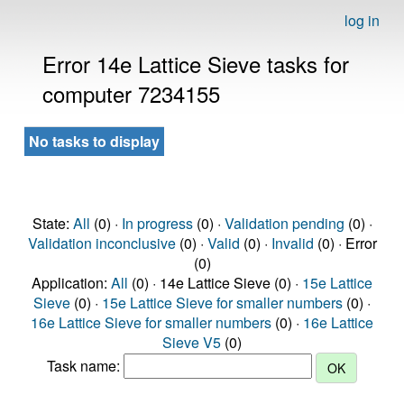
log in
Error 14e Lattice Sieve tasks for
computer 7234155
No tasks to display
State:
All
(0) ·
In progress
(0) ·
Validation pending
(0) ·
Validation inconclusive
(0) ·
Valid
(0) ·
Invalid
(0) · Error
(0)
Application:
All
(0) · 14e Lattice Sieve (0) ·
15e Lattice
Sieve
(0) ·
15e Lattice Sieve for smaller numbers
(0) ·
16e Lattice Sieve for smaller numbers
(0) ·
16e Lattice
Sieve V5
(0)
Task name: