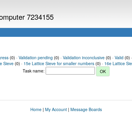
 computer 7234155
gress
(0) ·
Validation pending
(0) ·
Validation inconclusive
(0) ·
Valid
(0) ·
ce Sieve
(0) ·
15e Lattice Sieve for smaller numbers
(0) ·
16e Lattice Si
Task name:
Home
|
My Account
|
Message Boards