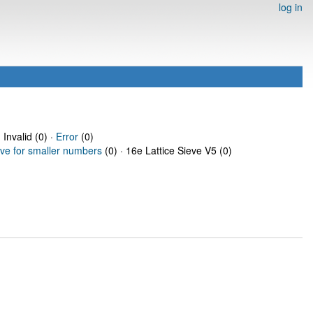
log in
 Invalid (0) ·
Error
(0)
eve for smaller numbers
(0) · 16e Lattice Sieve V5 (0)