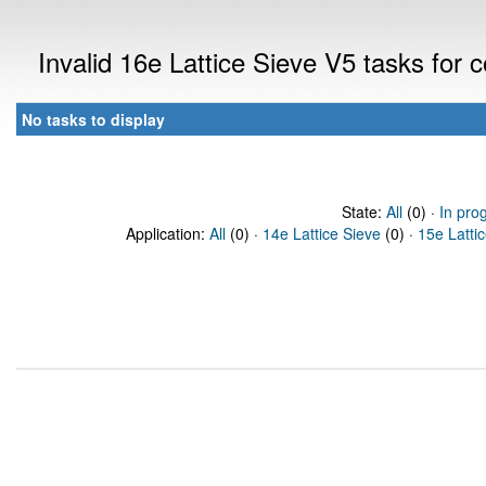
Invalid 16e Lattice Sieve V5 tasks for
No tasks to display
State:
All
(0) ·
In pro
Application:
All
(0) ·
14e Lattice Sieve
(0) ·
15e Latti