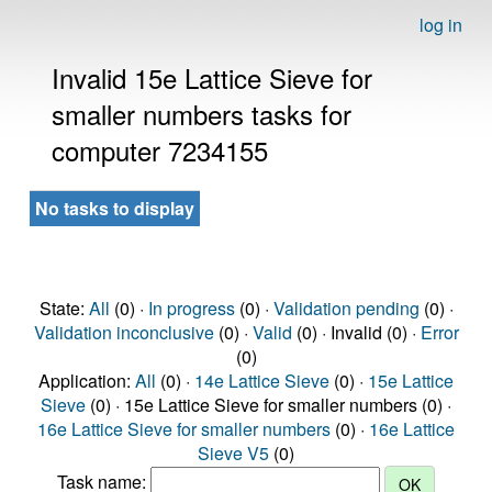
log in
Invalid 15e Lattice Sieve for
smaller numbers tasks for
computer 7234155
No tasks to display
State:
All
(0) ·
In progress
(0) ·
Validation pending
(0) ·
Validation inconclusive
(0) ·
Valid
(0) · Invalid (0) ·
Error
(0)
Application:
All
(0) ·
14e Lattice Sieve
(0) ·
15e Lattice
Sieve
(0) · 15e Lattice Sieve for smaller numbers (0) ·
16e Lattice Sieve for smaller numbers
(0) ·
16e Lattice
Sieve V5
(0)
Task name: